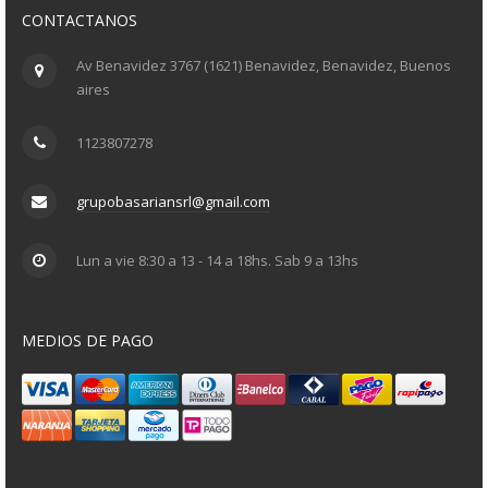
CONTACTANOS
Av Benavidez 3767 (1621) Benavidez, Benavidez, Buenos
aires
1123807278
grupobasariansrl@gmail.com
Lun a vie 8:30 a 13 - 14 a 18hs. Sab 9 a 13hs
MEDIOS DE PAGO