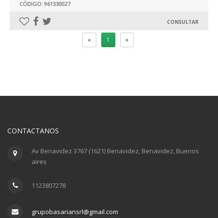
CÓDIGO: 961330027
CONSULTAR
«
1
»
CONTACTANOS
Av Benavidez 3767 (1621) Benavidez, Benavidez, Buenos
aires
1123807278
grupobasariansrl@gmail.com