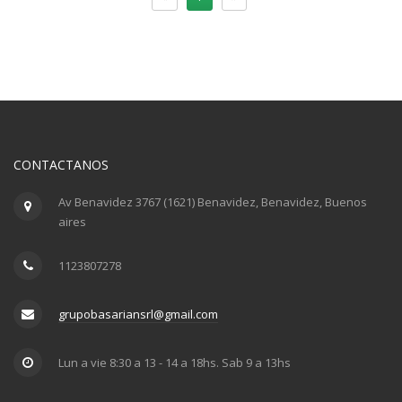
CONTACTANOS
Av Benavidez 3767 (1621) Benavidez, Benavidez, Buenos
aires
1123807278
grupobasariansrl@gmail.com
Lun a vie 8:30 a 13 - 14 a 18hs. Sab 9 a 13hs