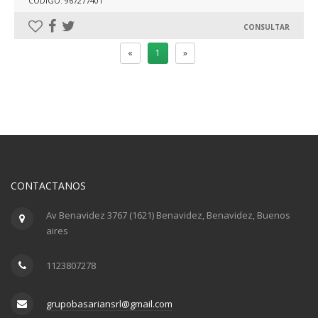
CÓDIGO: 967277401
CONSULTAR
«
1
»
CONTACTANOS
Av Benavidez 3767 (1621) Benavidez, Benavidez, Buenos
aires
1123807278
grupobasariansrl@gmail.com