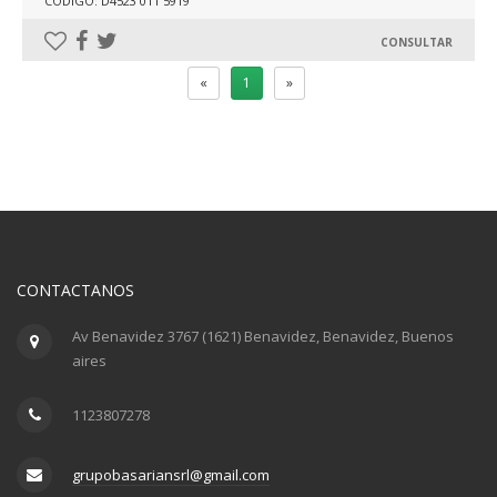
CÓDIGO: D4523 011 5919
CONSULTAR
«
1
»
CONTACTANOS
Av Benavidez 3767 (1621) Benavidez, Benavidez, Buenos
aires
1123807278
grupobasariansrl@gmail.com