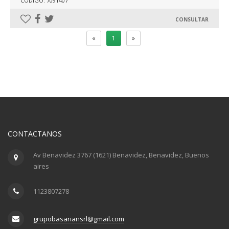
CÓDIGO: 7091407
CONSULTAR
«
1
»
CONTACTANOS
Av Benavidez 3767 (1621) Benavidez, Benavidez, Buenos
aires
1123807278
grupobasariansrl@gmail.com